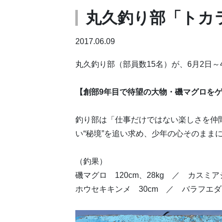
丸久釣り部「トカ
2017.06.09
丸久釣り部（部員数15名）が、6月2日
【創部9年目で待望の大物・磯マグロを
釣り部は「仕事だけではない楽しさを仲
い“秘境”を追い求め、少年の心そのまま
（釣果）
磯マグロ 120cm、28kg ／ カスミ
ホウセキキンメ 30cm ／ バラフエダイ